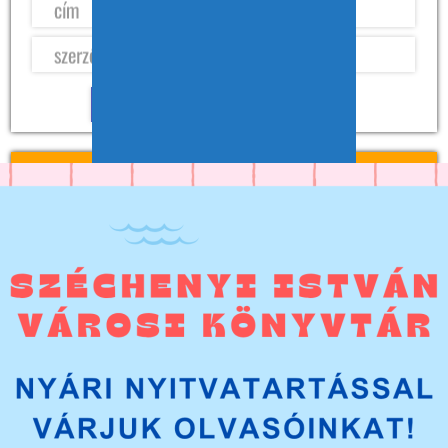
BEJELENTKEZÉS
Az olvasói belépéshez szükséges az olvasójegyen található vonalkód,
továbbá a jelszó, ami a születési dátum nyolc számjeggyel, pl.:
20120821. A jelszó belépés után módosítható.
PÁLYÁZATOK