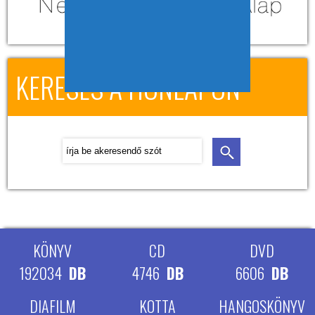
KERESÉS A HONLAPON
KÖNYV
CD
DVD
192034
DB
4746
DB
6606
DB
DIAFILM
KOTTA
HANGOSKÖNYV