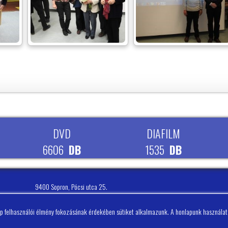
DVD
DIAFILM
6606
DB
1535
DB
9400 Sopron, Pócsi utca 25.
nyitva K: 10-18 Sze-Cs: 10-16 P: 10-18. Szo: 10-13.
Telefon: 0036/99/511-250
ap felhasználói élmény fokozásának érdekében sütiket alkalmazunk. A honlapunk használat
Fax.: 0036/99/311-418