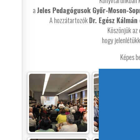
Könyvtárunkban k
a
Jeles Pedagógusok Győr-Moson-Sopr
A hozzátartozók
Dr. Egész Kálmán 
Köszönjük az 
hogy jelenlétük
Képes be