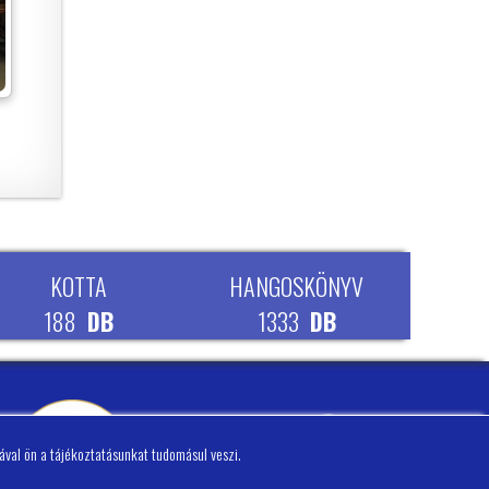
KOTTA
HANGOSKÖNYV
188
DB
1333
DB
ával ön a tájékoztatásunkat tudomásul veszi.