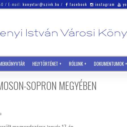
50 / E-mail:
konyvtar@szivk.hu
/
facebook
instagram
y
MEKKÖNYVTÁR
HELYTÖRTÉNET
RÓLUNK
DOKUMENTUMOK
-MOSON-SOPRON MEGYÉBEN
a