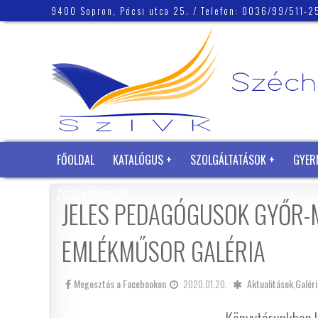
9400 Sopron, Pócsi utca 25.
/ Telefon: 0036/99/511-2
FŐOLDAL
KATALÓGUS
SZOLGÁLTATÁSOK
GYER
ZÖLD KÖNYVTÁR
JELES PEDAGÓGUSOK GYŐR
EMLÉKMŰSOR GALÉRIA
Megosztás a Facebookon
2020.01.20.
Aktualitások
,
Galéri