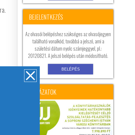
ra.
BEJELENTKEZÉS
Az olvasói belépéshez szükséges az olvasójegyen
található vonalkód, továbbá a jelszó, ami a
születési dátum nyolc számjeggyel, pl.:
20120821. A jelszó belépés után módosítható.
PÁLYÁZATOK