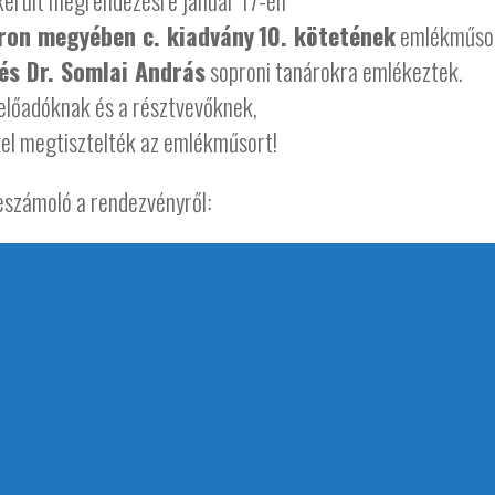
erült megrendezésre január 17-én
on megyében c. kiadvány
10. kötetének
emlékműso
és Dr. Somlai András
soproni tanárokra emlékeztek.
előadóknak és a résztvevőknek,
kel megtisztelték az emlékműsort!
számoló a rendezvényről: