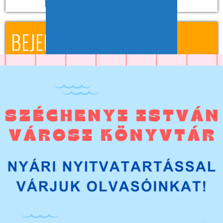
BEJELENTKEZÉS
Az olvasói belépéshez szükséges az olvasójegyen található vonalkód,
továbbá a jelszó, ami a születési dátum nyolc számjeggyel, pl.:
20120821. A jelszó belépés után módosítható.
PÁLYÁZATOK