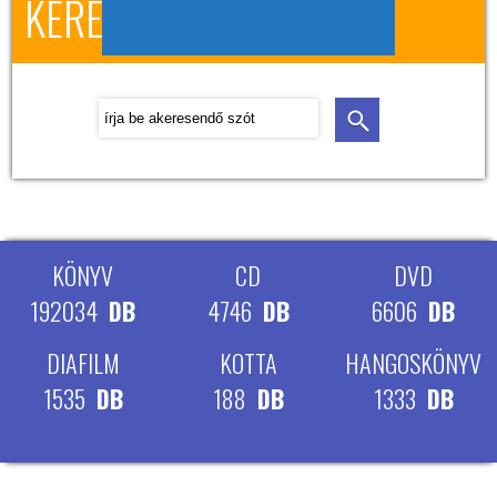
KERESÉS A HONLAPON
KÖNYV
CD
DVD
192034
DB
4746
DB
6606
DB
DIAFILM
KOTTA
HANGOSKÖNYV
1535
DB
188
DB
1333
DB