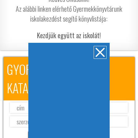
Az alábbi linken elérhető Gyermekkönyvtárunk
iskolakezdést segítő könyvlistája:
Kezdjük együtt az iskolát!
GYORSKERESÉS A
KATALÓGUSBAN