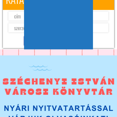
BEJELENTKEZÉS
Az olvasói belépéshez szükséges az olvasójegyen található vonalkód,
továbbá a jelszó, ami a születési dátum nyolc számjeggyel, pl.:
20120821. A jelszó belépés után módosítható.