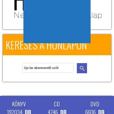
KERESÉS A HONLAPON
KÖNYV
CD
DVD
192034
DB
4746
DB
6606
DB