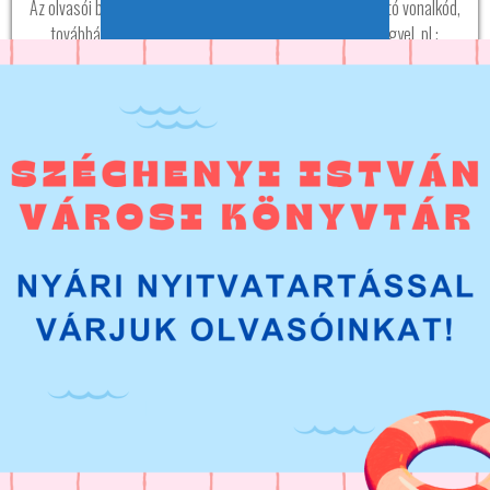
Az olvasói belépéshez szükséges az olvasójegyen található vonalkód,
továbbá a jelszó, ami a születési dátum nyolc számjeggyel, pl.:
20120821. A jelszó belépés után módosítható.
PÁLYÁZATOK