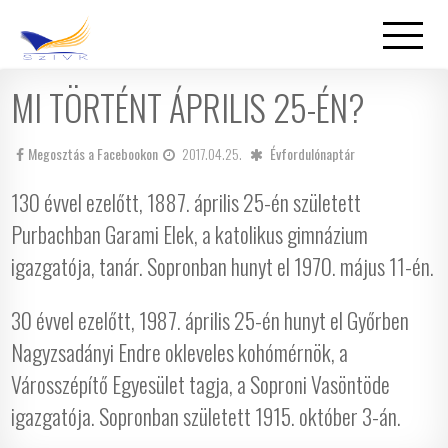
MI TÖRTÉNT ÁPRILIS 25-ÉN?
Megosztás a Facebookon
2017.04.25.
Évfordulónaptár
130 évvel ezelőtt, 1887. április 25-én született
Purbachban Garami Elek, a katolikus gimnázium
igazgatója, tanár. Sopronban hunyt el 1970. május 11-én.
30 évvel ezelőtt, 1987. április 25-én hunyt el Győrben
Nagyzsadányi Endre okleveles kohómérnök, a
Városszépítő Egyesület tagja, a Soproni Vasöntöde
igazgatója. Sopronban született 1915. október 3-án.