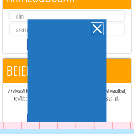
BEJELENTKEZÉS
Az olvasói belépéshez szükséges az olvasójegyen található vonalkód,
továbbá a jelszó, ami a születési dátum nyolc számjeggyel, pl.:
20120821. A jelszó belépés után módosítható.