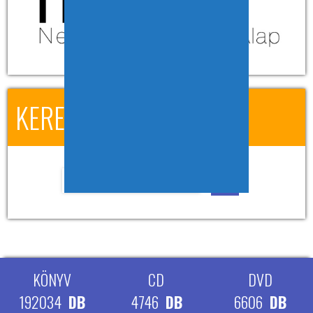
KERESÉS A HONLAPON
KÖNYV
CD
DVD
192034
DB
4746
DB
6606
DB