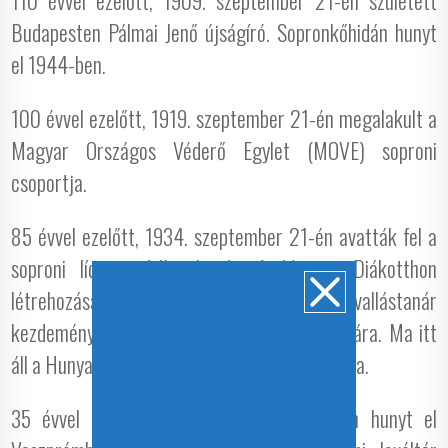
110 évvel ezelőtt, 1909. szeptember 21-én született
Budapesten Pálmai Jenő újságíró. Sopronkőhidán hunyt
el 1944-ben.
100 évvel ezelőtt, 1919. szeptember 21-én megalakult a
Magyar Országos Véderő Egylet (MOVE) soproni
csoportja.
85 évvel ezelőtt, 1934. szeptember 21-én avatták fel a
soproni líceum diákotthonát. A Líceumi Diákotthon
létrehozását Hetvényi Lajos líceumi vallástanár
kezdeményezte a Líceum vidéki diákjai számára. Ma itt
áll a Hunyadi János Evangélikus Általános Iskola.
35 évvel ezelőtt, 1984. szeptember 21-én hunyt el