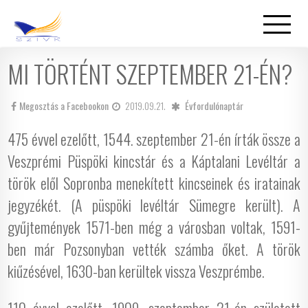
MI TÖRTÉNT SZEPTEMBER 21-ÉN?
Megosztás a Facebookon
2019.09.21.
Évfordulónaptár
475 évvel ezelőtt, 1544. szeptember 21-én írták össze a
Veszprémi Püspöki kincstár és a Káptalani Levéltár a
török elől Sopronba menekített kincseinek és iratainak
jegyzékét. (A püspöki levéltár Sümegre került). A
gyűjtemények 1571-ben még a városban voltak, 1591-
ben már Pozsonyban vették számba őket. A török
kiűzésével, 1630-ban kerültek vissza Veszprémbe.