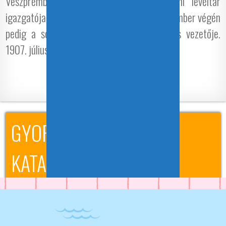
Veszprémben Takáts Endre, aki a soproni levéltár
igazgatója volt 1950-1957 között, 1956 november végén
pedig a soproni Ideiglenes Nemzeti Tanács vezetője.
1907. július 27-én született Apátfalván.
GYORSKERESÉS A
KATALÓGUSBAN