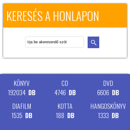
KERESÉS A HONLAPON
KÖNYV
CD
DVD
192034
DB
4746
DB
6606
DB
DIAFILM
KOTTA
HANGOSKÖNYV
1535
DB
188
DB
1333
DB