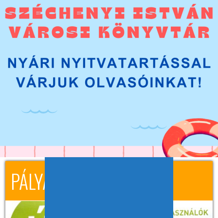
BEJELENTKEZÉS
Az olvasói belépéshez szükséges az olvasójegyen található vonalkód,
továbbá a jelszó, ami a születési dátum nyolc számjeggyel, pl.:
20120821. A jelszó belépés után módosítható.
PÁLYÁZATOK