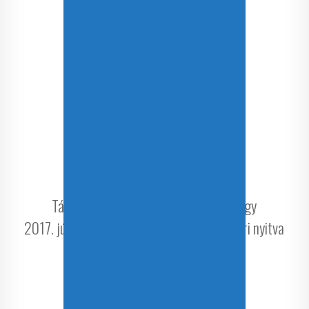
Kedd: 9:00 – 16:00
Szerda: 9:00 – 16:00
Csütörtök: 9:00 – 18:00
Péntek: zárva
Szombat: zárva
Bánfalvi Fiókkönyvtár
Sopronbánfalva, Bánfalvi utca 180.
Tájékoztatjuk Kedves Olvasóinkat, hogy
2017. július 1. és augusztus 28. között nyári nyitva
tartással várjuk Önöket.
Hétfő: zárva