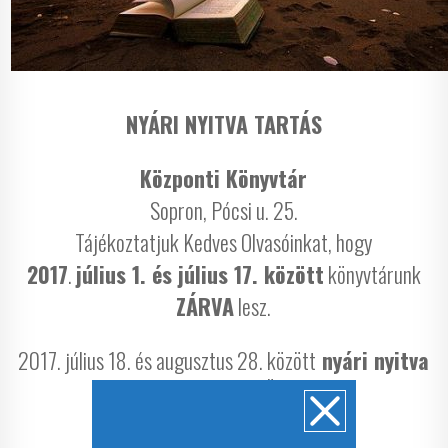
NYÁRI NYITVA TARTÁS
Központi Könyvtár
Sopron, Pócsi u. 25.
Tájékoztatjuk Kedves Olvasóinkat, hogy
2017
.
július 1. és július 17. között
könyvtárunk
ZÁRVA
lesz.
2017. július 18. és augusztus 28. között
nyári nyitva
tartással
várjuk Önöket.
Hétfő: zárva