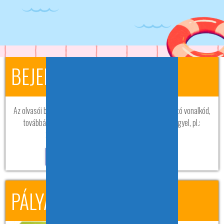
BEJELENTKEZÉS
Az olvasói belépéshez szükséges az olvasójegyen található vonalkód,
továbbá a jelszó, ami a születési dátum nyolc számjeggyel, pl.:
20120821. A jelszó belépés után módosítható.
PÁLYÁZATOK