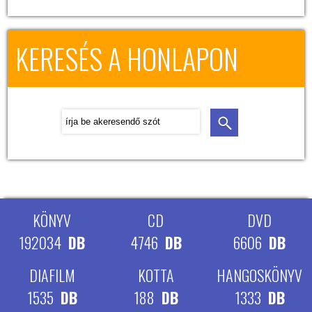
KERESÉS A HONLAPON
KÖNYV
CD
DVD
192034
DB
4746
DB
6606
DB
DIAFILM
KOTTA
HANGOSKÖNYV
1535
DB
188
DB
1333
DB