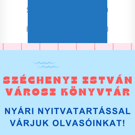
Kedd: 9:00 – 12:00
Szerda: 9:00-13:30 és 14:00-17:00
Csütörtök: zárva
Péntek: 9:00-13:30 és 14:00-17:00
Szombat: zárva
Kellemes nyarat kívánunk!
GYORSKERESÉS A
KATALÓGUSBAN